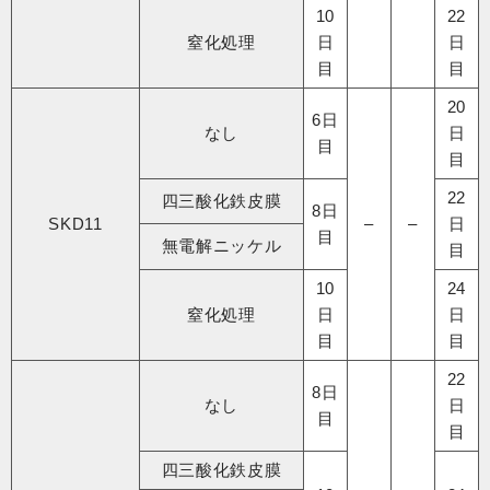
10
22
窒化処理
日
日
目
目
20
6日
なし
日
目
目
22
四三酸化鉄皮膜
8日
SKD11
–
–
日
目
無電解ニッケル
目
10
24
窒化処理
日
日
目
目
22
8日
なし​
日
目
目
四三酸化鉄皮膜​