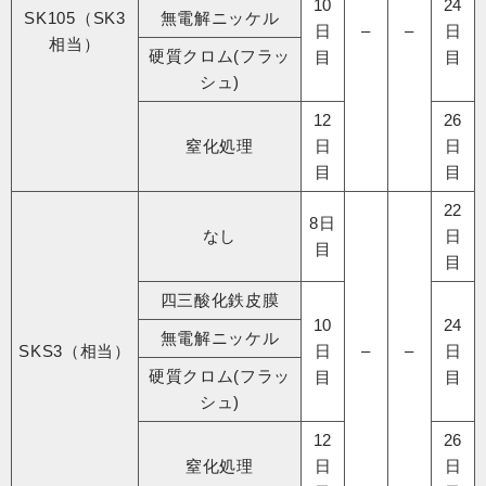
10
24
SK105（SK3
無電解ニッケル​
日
–
–
日
相当）
硬質クロム(フラッ
目
目
シュ)
12
26
窒化処理​
日
日
目
目
22
8日
なし​
日
目
目
四三酸化鉄皮膜​
10
24
無電解ニッケル​
SKS3（相当）
日
–
–
日
硬質クロム(フラッ
目
目
シュ)
12
26
窒化処理​
日
日