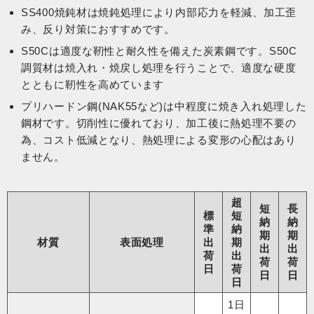
SS400焼鈍材は焼鈍処理により内部応力を軽減、加工歪
み、反り対策におすすめです。
S50Cは適度な靭性と耐久性を備えた炭素鋼です。S50C
調質材は焼入れ・焼戻し処理を行うことで、適度な硬度
とともに靭性を高めています
プリハードン鋼(NAK55など)は中程度に焼き入れ処理した
鋼材です。切削性に優れており、加工後に熱処理不要の
為、コスト低減となり、熱処理による変形の心配はあり
ません。
超
短
長
標
短
納
納
準
納
期
期
材質
表面処理
出
期
出
出
荷
出
荷
荷
日
荷
日
日
日
1日