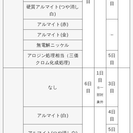
目
目
硬質アルマイト(つや消し
白)
アルマイト(赤)
アルマイト(金)
–
無電解ニッケル
アロジン処理相当（三価
5日
クロム化成処理)
目
1日
目
6日
3日
なし
※一
目
目
部対
象外
4日
アルマイト(白)
目
5日
アルマイト(つや消し白)