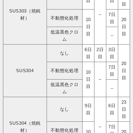
目
目
目
SUS303（焼鈍
–
7日
材）
不動態化処理​
10
20
目
日
日
低温黒色クロ
目
目
–
ム
6日
2日
3日
なし
目
目
目
20
7日
SUS304
不動態化処理​
日
10
目
目
日
–
低温黒色クロ
目
–
ム
23
9日
6日
なし
日
目
目
目
SUS304（焼鈍
–
7日
材）
不動態化処理​
10
20