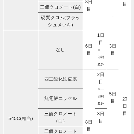
8日
目
三価クロメート(白)
目
-
硬質クロム(フラッ
シュメッキ)
1日
目
6日
3日
なし
※一
目
目
部対
象外
2日
四三酸化鉄皮膜
目
※一
5日
部対
無電解ニッケル
20
目
象外
日
目
三価クロメート
3日
S45C(相当)
（白）
目
8日
目
三価クロメート