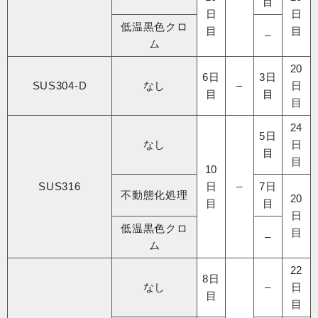
目
日
日
低温黒色クロ
目
目
–
ム
20
6日
3日
SUS304-D
なし
–
日
目
目
目
24
5日
なし
日
目
目
10
SUS316
日
–
7日
不動態化処理​
20
目
目
日
低温黒色クロ
目
–
ム
22
8日
なし
–
日
目
目