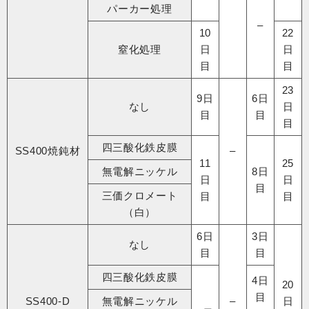
パーカー処理
–
10
22
窒化処理
日
日
目
目
23
9日
6日
なし
日
目
目
目
四三酸化鉄皮膜
SS400焼鈍材
–
11
25
無電解ニッケル
8日
日
日
目
三価クロメート
目
目
（白）
6日
3日
なし
目
目
四三酸化鉄皮膜
4日
20
目
SS400-D
無電解ニッケル
–
日