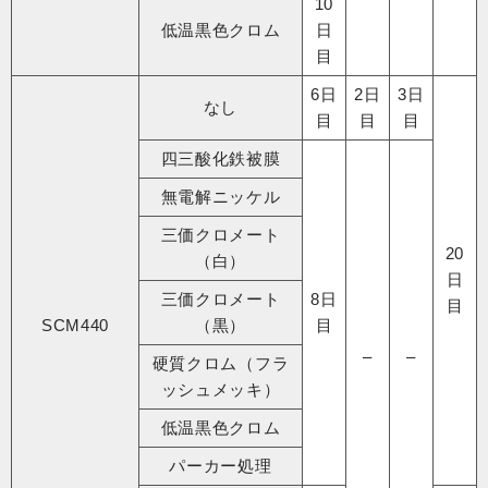
10
低温黒色クロム
日
目
6日
2日
3日
なし
目
目
目
四三酸化鉄被膜
無電解ニッケル
三価クロメート
20
（白）
日
三価クロメート
8日
目
SCM440
（黒）
目
–
–
硬質クロム（フラ
ッシュメッキ）
低温黒色クロム
パーカー処理