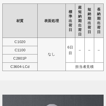
超
短
長
標
短
納
納
準
納
期
期
材質
表面処理
出
期
出
出
荷
出
荷
荷
日
荷
日
日
日
C1020
6日
C1100
–
–
–
目
なし
C2801P
C3604-LCd
担当者見積