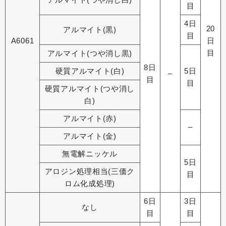
目
4日
20
アルマイト(黒)
目
A6061
日
目
アルマイト(つや消し黒)
8日
硬質アルマイト(白)
5日
–
目
目
硬質アルマイト(つや消し
白)
アルマイト(赤)
–
アルマイト(金)
無電解ニッケル
5日
アロジン処理相当(三価ク
目
ロム化成処理)
6日
3日
なし
目
目