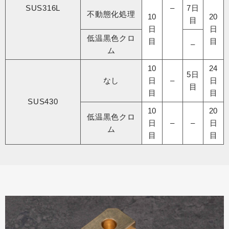
SUS316L
–
7日
不動態化処理​
10
20
目
日
日
低温黒色クロ
目
目
–
ム
10
24
5日
なし
日
–
日
目
目
目
SUS430
10
20
低温黒色クロ
日
–
–
日
ム
目
目