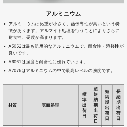
アルミニウム
アルミニウムは比重が小さく、熱伝導性が高いという特
徴があります。アルマイト処理を行うことによりさらに
耐食性、硬度が高まります。
A5052は最も汎用的なアルミニウムで、耐食性・溶接性が
良いです。
A6061は強度と耐食性に優れています。
A7075はアルミニウムの中で最高レベルの強度です。
超
短
長
標
短
納
納
準
納
期
期
材質
表面処理
出
期
出
出
荷
出
荷
荷
日
荷
日
日
日