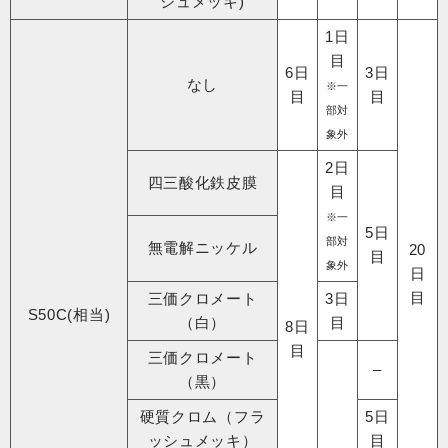
シュメッキ)
1日
目
6日
3日
なし
※一
目
目
部対
象外
2日
四三酸化鉄皮膜
目
※一
5日
部対
無電解ニッケル
20
目
象外
日
目
三価クロメート
3日
S50C(相当)
（白）
目
8日
目
三価クロメート
–
（黒）
硬質クロム（フラ
5日
ッシュメッキ）
目