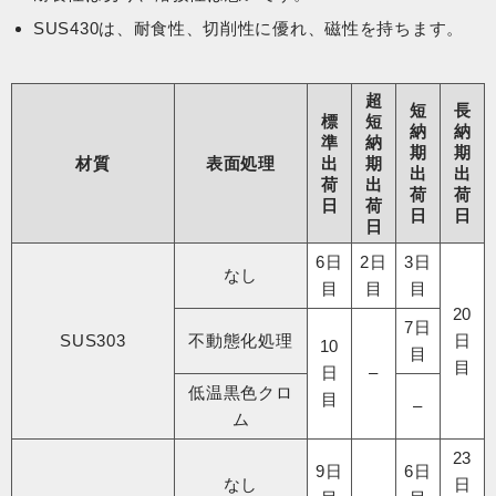
SUS430は、耐食性、切削性に優れ、磁性を持ちます。
超
短
長
標
短
納
納
準
納
期
期
材質
表面処理
出
期
出
出
荷
出
荷
荷
日
荷
日
日
日
6日
2日
3日
なし
目
目
目
20
7日
SUS303
不動態化処理​
日
10
目
目
日
–
低温黒色クロ
目
–
ム
23
9日
6日
なし
日