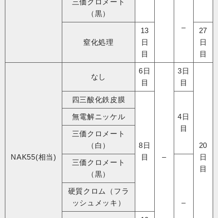
三価クロメート
（黒）
–
13
27
窒化処理
日
日
目
目
6日
3日
なし
目
目
四三酸化鉄皮膜
無電解ニッケル
4日
目
三価クロメート
（白）
8日
20
NAK55(相当)
目
–
日
三価クロメート
目
（黒）
硬質クロム（フラ
ッシュメッキ）
–