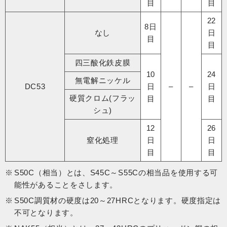
目
目
22
8日
なし​
日
目
目
四三酸化鉄皮膜​
10
24
無電解ニッケル​
DC53
日
–
–
日
硬質クロム(フラッ
目
目
シュ)
12
26
窒化処理​
日
日
目
目
S50C（相当）とは、S45C～S55Cの相当品を使用する可
能性があることをさします。
S50C調質材の硬度は20～27HRCとなります。硬度指定は
不可となります。