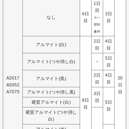
1日
目
6日
3日
なし
※一
目
目
部対
象外
2日
4日
アルマイト(白)
目
目
5日
アルマイト(つや消し白)
–
目
2日
4日
A2017
20
アルマイト(黒)
目
目
A5052
日
A7075
目
アルマイト(つや消し黒)
3日
8日
目
硬質アルマイト(白)
5日
目
目
硬質アルマイト(つや消し
白)