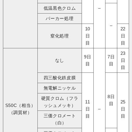
低温黒色クロム
–
パーカー処理
–
10
22
窒化処理
日
日
目
目
23
9日
7日
なし
日
目
目
目
四三酸化鉄皮膜
無電解ニッケル
8日
硬質クロム（フラ
11
25
目
S50C（相当）
ッシュメッキ）
日
–
日
（調質材）
三価クロメート
目
目
（白）