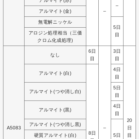
アルマイト(赤)
–
アルマイト(金)
–
無電解ニッケル
5日
アロジン処理相当（三価
目
クロム化成処理)
6日
3日
なし
目
目
4日
アルマイト(白)
目
5日
アルマイト(つや消し白)
目
4日
アルマイト(黒)
目
20
アルマイト(つや消し黒)
A5083
–
日
8日
硬質アルマイト(白)
5日
目