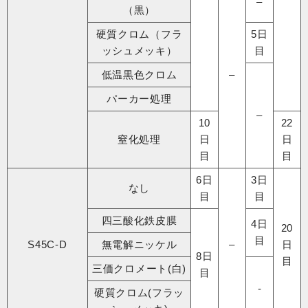
–
（黒）
硬質クロム（フラ
5日
ッシュメッキ）
目
低温黒色クロム
–
パーカー処理
–
10
22
窒化処理
日
日
目
目
6日
3日
なし
目
目
四三酸化鉄皮膜
4日
20
目
S45C-D
無電解ニッケル
–
日
8日
目
三価クロメート(白)
目
-
硬質クロム(フラッ