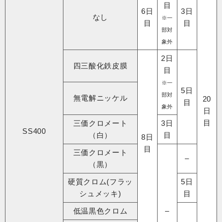
目
6日
3日
なし
※一
目
目
部対
象外
2日
四三酸化鉄皮膜
目
※一
5日
部対
無電解ニッケル
20
目
象外
日
目
三価クロメート
3日
SS400
（白）
目
8日
目
三価クロメート
–
（黒）
硬質クロム(フラッ
5日
シュメッキ)
目
低温黒色クロム
–