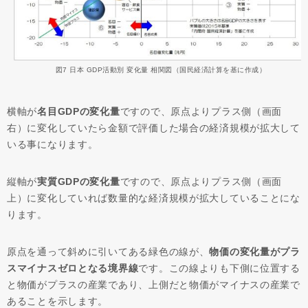
図7 日本 GDP活動別 変化量 相関図（国民経済計算を基に作成）
横軸が
名目GDPの変化量
ですので、原点よりプラス側（画面
右）に変化していたら金額で評価した場合の経済規模が拡大して
いる事になります。
縦軸が
実質GDPの変化量
ですので、原点よりプラス側（画面
上）に変化していれば数量的な経済規模が拡大していることにな
ります。
原点を通って斜めに引いてある緑色の線が、
物価の変化量がプラ
スマイナスゼロとなる境界線
です。この線よりも下側に位置する
と物価がプラスの産業であり、上側だと物価がマイナスの産業で
あることを示します。