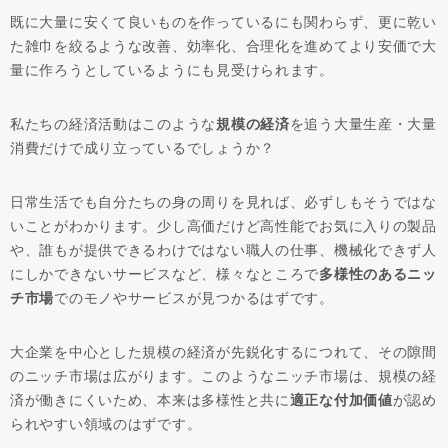
既に大量に安くて良いものを作っているにも関わらず、更に乾い
た雑巾を絞るような改善、効率化、合理化を進めてより安価で大
量に作ろうとしているようにも見受けられます。
私たちの経済活動はこのような
規模の経済
を追う大量生産・大量
消費だけで成り立っているでしょうか？
日常生活でも自分たちの身の周りを見れば、必ずしもそうではな
いことがわかります。少し高価だけど高性能でお気に入りの製品
や、誰もが提供できるわけではない職人の仕事、機械化できず人
にしかできないサービスなど、様々なところで
多様性のあるニッ
チ市場
でのモノやサービスが見つかるはずです。
大企業を中心とした規模の経済が先鋭化するにつれて、その隙間
のニッチ市場は広がります。このようなニッチ市場は、規模の経
済が働きにくいため、本来は多様性と共に
適正な付加価値
が認め
られやすい領域のはずです。