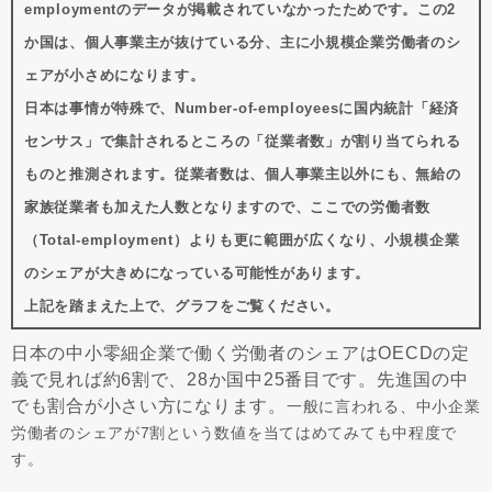
employmentのデータが掲載されていなかったためです。この2
か国は、個人事業主が抜けている分、主に小規模企業労働者のシ
ェアが小さめになります。
日本は事情が特殊で、Number-of-employeesに国内統計「経済
センサス」で集計されるところの「従業者数」が割り当てられる
ものと推測されます。従業者数は、個人事業主以外にも、無給の
家族従業者も加えた人数となりますので、ここでの労働者数
（Total-employment）よりも更に範囲が広くなり、小規模企業
のシェアが大きめになっている可能性があります。
上記を踏まえた上で、グラフをご覧ください。
日本の中小零細企業で働く労働者のシェアはOECDの定
義で見れば約6割で、28か国中25番目です。先進国の中
でも割合が小さい方になります。
一般に言われる、中小企業
労働者のシェアが7割という数値を当てはめてみても中程度で
す。