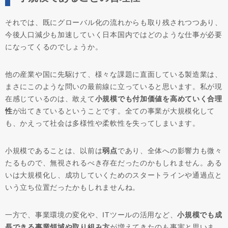
それでは、既にグローバル化の流れからも取り残されつつあり、
今後人口減少も加速していく日本国内ではどのような仕事が必要
になってくるのでしょうか。
他の産業や国に先駆けて、様々な課題に直面している製造業は、
まさにこのような問いの最前線に立っていると思います。私が現
在感じているのは、敢えて
小規模でも付加価値を高めていく合理
性
が出てきているということです。全ての事業が大規模化して
も、かえって社会は多様性や柔軟性を失ってしまいます。
小規模であることは、以前は
弱点
であり、全体への影響力も微々
たるもので、無視されるべき存在だったのかもしれません。ある
いは大規模化し、成功していくためのスタートラインや通過点と
いう立ち位置だったかもしれませんね。
一方で、事業環境の変化や、ITツールの活用など、
小規模でも成
長できる事業領域や取り組み方
が増えてきたのも事実と思いま