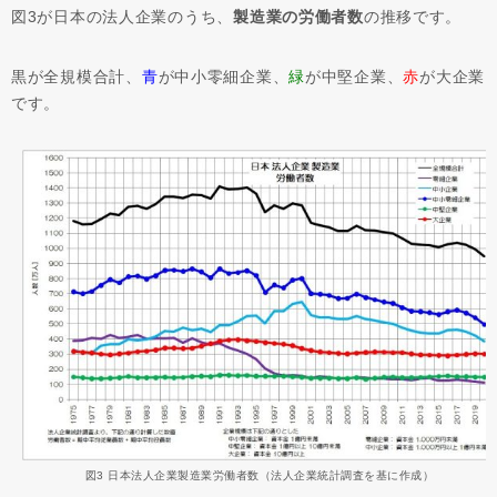
図3が日本の法人企業のうち、
製造業の労働者数
の推移です。
黒が全規模合計、
青
が中小零細企業、
緑
が中堅企業、
赤
が大企業
です。
図3 日本法人企業製造業労働者数（法人企業統計調査を基に作成）