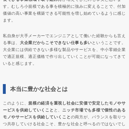
す。むしろ小規模である事を積極的に強みに変えることで、付加
価値の高い事業を構築できる可能性を増し始めているように感じ
ます。
私自身が大手メーカーでエンジニアとして働いた経験からも言え
る事は、
大企業だからこそできない仕事も多い
ということです。
大企業には供給できない多様な製品やサービスを、中小零細企業
で適正規模、適正価格で作り出していくことが可能になってきて
いると感じます。
本当に豊かな社会とは
このように、
規模の経済を重視し社会に安価で安定したモノやサ
ービスを供給していくこと
と、
ニッチ市場でも多様で個性のある
モノやサービスを供給していくこと
の両方が、バランスを取りつ
つ共存していける社会こそ、豊かな社会と呼べるのではないでし