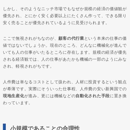
しかし、そのようなニッチ市場でもなぜか規模の経済の価値観が
優先され、とにかく安く必要以上にたくさん作って、できる限り
安く売ることが優先されているように見受けられます。
ここで無視されがちなのが、
顧客の代行業
という本来の仕事の価
値ではないでしょうか。現在のところ、どんなに機械化が進んで
いても人の仕事がいたるところに存在します。規模の経済が優先
される経済観では、人の仕事があたかも機械の一部のようにみな
され、軽視されがちです。
人件費は単なるコストとして扱われ、人材に投資するという観点
が希薄です。実際にそういった仕事程、人件費の安い新興国での
現地生産化
が進み、更には機械などの
自動化された手段
に置き換
わっています。
小規模であることの合理性