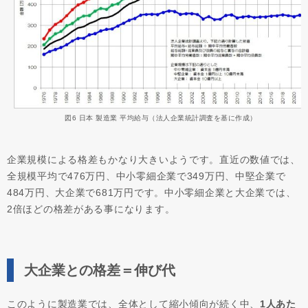
図6 日本 製造業 平均給与（法人企業統計調査を基に作成）
企業規模による格差もかなり大きいようです。直近の数値では、
全規模平均で476万円、中小零細企業で349万円、中堅企業で
484万円、大企業で681万円です。中小零細企業と大企業では、
2倍ほどの格差がある事になります。
大企業との格差＝伸び代
このように製造業では、全体として縮小傾向が続く中、
1人あた