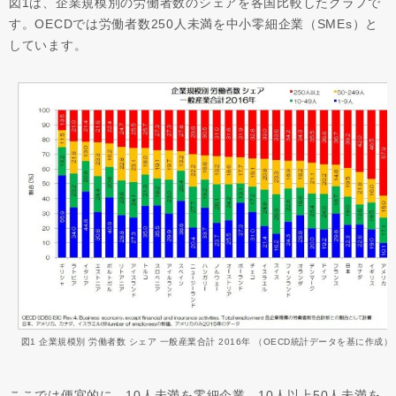
図1は、企業規模別の労働者数のシェアを各国比較したグラフで
す。OECDでは労働者数250人未満を中小零細企業（SMEs）と
しています。
図1 企業規模別 労働者数 シェア 一般産業合計 2016年 （OECD統計データを基に作成）
ここでは便宜的に、10人未満を零細企業、10人以上50人未満を