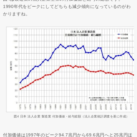
1990年代をピークにしてどちらも減少傾向になっているのがわ
かりますね。
図4 日本 法人企業 製造業 付加価値・給与総額（法人企業統計調査を基に作成）
付加価値は1997年のピーク94.7兆円から69.6兆円へと25兆円ほ