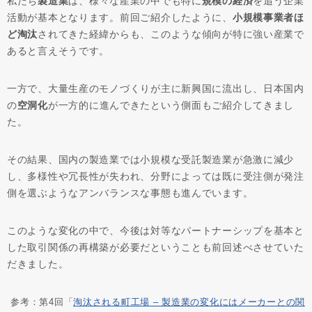
私たち
製造業
は、様々な産業の中でも特に
規模の経済
を追う企業
活動が基本となります。前回ご紹介したように、
小規模事業者ほ
ど淘汰
されてきた経緯からも、このような傾向が特に強い産業で
あると言えそうです。
一方で、大量生産のモノづくりが主に新興国に流出し、日本国内
の
空洞化
が一方的に進んできたという側面もご紹介してきまし
た。
その結果、国内の製造業では小規模な受託製造業が急激に減少
し、多様性や冗長性が失われ、分野によっては既に受注側が発注
側を選ぶようなアンバランスな事態も進んでいます。
このような変化の中で、今後は対等なパートナーシップを基本と
した取引関係の再構築が必要だということも前回述べさせていた
だきました。
参考：第4回「
淘汰される町工場 – 製造業の変化にはメーカーとの関